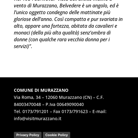
vento di Murazzano, Belvedere è un angolo, ed è
l’unico oggetto condegno delle mattinate più
gloriose dell’anno. Così compatta e pur svariata in
alto, appare una fortezza, abitata da cavalieri e
monaci (della più alta qualità) senz’ombra di
donne (con qualche rara vecchia donna per i
servizi)”
.
COMUNE DI MURAZZANO
Via Roma, 34 – 12060 Murazzano (CN) – C.F.
84003470048 – P.Iva 00649090040
Tel.
0173/791201
– Fax 0173/791623 – E-mail:
info@visitmurazzano.it
Privacy Policy
Cookie Policy