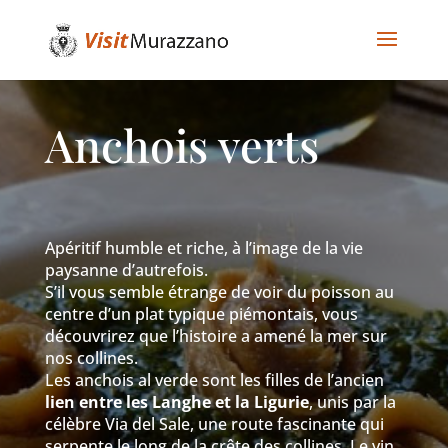
Anchois verts
Apéritif humble et riche, à l’image de la vie
paysanne d’autrefois.
S’il vous semble étrange de voir du poisson au
centre d’un plat typique piémontais, vous
découvrirez que l’histoire a amené la mer sur
nos collines.
Les anchois al verde sont les filles de l’ancien
lien entre les Langhe et la Ligurie
, unis par la
célèbre Via del Sale, une route fascinante qui
serpente le long de la crête des collines. Le vin