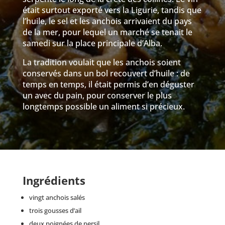
était surtout exporté vers la Ligurie, tandis que
l’huile, le sel et les anchois arrivaient du pays
de la mer, pour lequel un marché se tenait le
samedi sur la place principale d’Alba.
La tradition voulait que les anchois soient
conservés dans un bol recouvert d’huile : de
temps en temps, il était permis d’en déguster
un avec du pain, pour conserver le plus
longtemps possible un aliment si précieux.
Ingrédients
vingt anchois salés
trois gousses d’ail
deux poignées de persil