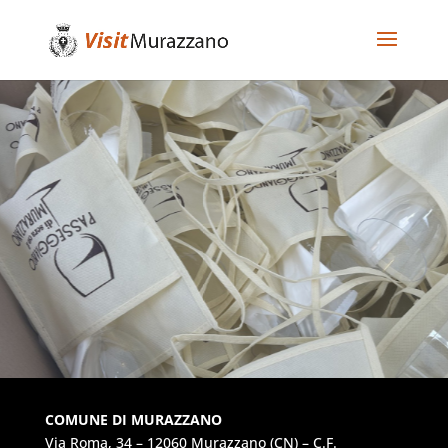
COMUNE DI MURAZZANO
Via Roma, 34 – 12060 Murazzano (CN) – C.F.